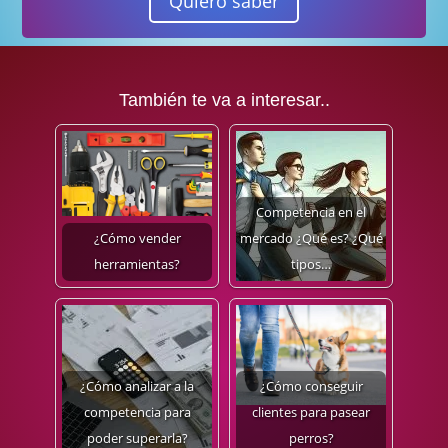
Quiero saber
También te va a interesar..
Competencia en el
¿Cómo vender
mercado ¿Qué es? ¿Qué
herramientas?
tipos…
¿Cómo analizar a la
¿Cómo conseguir
competencia para
clientes para pasear
poder superarla?
perros?