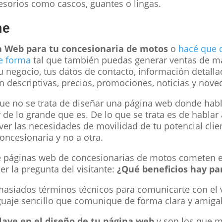
sorios como cascos, guantes o lingas.
ne
a Web para tu concesionaria de motos
o
hacé que 
de forma
tal que también puedas generar ventas de ma
 negocio, tus datos de contacto, información detall
n descriptivas, precios, promociones, noticias y nove
ue no se trata de diseñar una página web donde hab
 de lo grande que es. De lo que se trata es de habla
ver las necesidades de movilidad de tu potencial clie
concesionaria y no a otra.
 páginas web de concesionarias de motos cometen es
r la pregunta del visitante:
¿Qué beneficios hay pa
asiados términos técnicos para comunicarte con el v
uaje sencillo que comunique de forma clara y amiga
clave en el diseño de tu página web
y son los que m