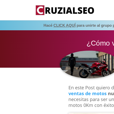
Hacé
CLICK AQUÍ
para unirte al grupo
¿Cómo v
En este Post quiero 
ventas de motos
nu
necesitas para ser u
motos 0Km con éxito