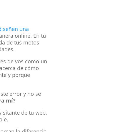
diseñen una
nera online. En tu
ada de tus motos
dades.
les de vos como un
r acerca de cómo
nte y porque
te error y no se
ra mí?
isitante de tu web,
ble.
arcan la diferencia