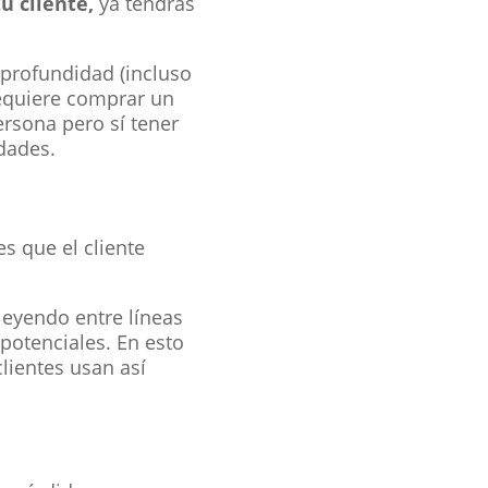
u cliente,
ya tendrás
a profundidad (incluso
equiere comprar un
ersona pero sí tener
dades.
s que el cliente
leyendo entre líneas
potenciales. En esto
lientes usan así