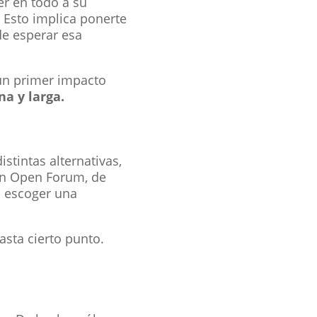
r en todo a su
 Esto implica ponerte
de esperar esa
 un primer impacto
a y larga.
stintas alternativas,
ún Open Forum, de
a escoger una
asta cierto punto.