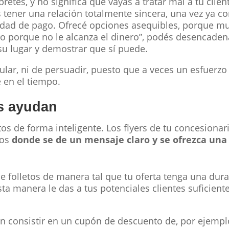
etés, y no significa que vayas a tratar mal a tu clien
 tener una relación totalmente sincera, una vez ya c
dad de pago. Ofrecé opciones asequibles, porque mu
ro porque no le alcanza el dinero”, podés desencaden
su lugar y demostrar que sí puede.
ular, ni de persuadir, puesto que a veces un esfuer
 en el tiempo.
os ayudan
etos de forma inteligente. Los flyers de tu concesionar
cos
donde se de un mensaje claro y se ofrezca un
e folletos de manera tal que tu oferta tenga una dura
a manera le das a tus potenciales clientes suficient
n consistir en un cupón de descuento de, por ejemp