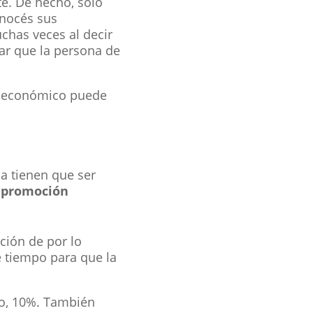
te. De hecho, sólo
onocés sus
chas veces al decir
ar que la persona de
zo económico puede
ia tienen que ser
a promoción
ción de por lo
e tiempo para que la
lo, 10%. También