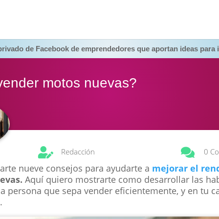
 privado de Facebook de emprendedores que aportan ideas para i
ender motos nuevas?


Redacción
0 Co
darte nueve consejos para ayudarte a
mejorar el ren
evas.
Aquí quiero mostrarte como desarrollar las ha
na persona que sepa vender eficientemente, y en tu c
.