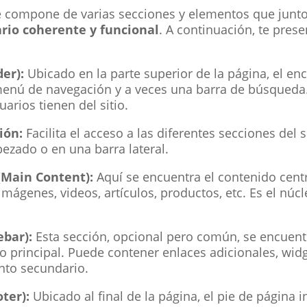
se compone de varias secciones y elementos que junt
rio coherente y funcional
. A continuación, te pres
er):
Ubicado en la parte superior de la página, el e
 menú de navegación y a veces una barra de búsqueda.
arios tienen del sitio.
ión:
Facilita el acceso a las diferentes secciones del s
ezado o en una barra lateral.
 (Main Content):
Aquí se encuentra el contenido centr
imágenes, videos, artículos, productos, etc. Es el núcl
ebar):
Esta sección, opcional pero común, se encuentr
o principal. Puede contener enlaces adicionales, wid
nto secundario.
oter):
Ubicado al final de la página, el pie de página 