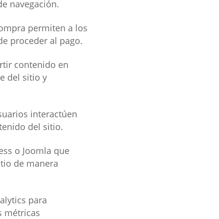
 de navegación.
 compra permiten a los
de proceder al pago.
rtir contenido en
 del sitio y
uarios interactúen
enido del sitio.
ss o Joomla que
sitio de manera
lytics para
s métricas