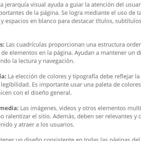
a jerarquía visual ayuda a guiar la atención del usuar
rtantes de la página. Se logra mediante el uso de t
 y espacios en blanco para destacar títulos, subtítulo
s:
Las cuadrículas proporcionan una estructura orde
n de elementos en la página. Ayudan a mantener un d
tando la lectura y navegación.
ía:
La elección de colores y tipografía debe reflejar la
 legibilidad. Es importante usar una paleta de colore
icen con el diseño general.
media:
Las imágenes, videos y otros elementos mult
 ralentizar el sitio. Además, deben ser relevantes y d
nido y atraer a los usuarios.
ener un diseño consistente en todas las páginas del