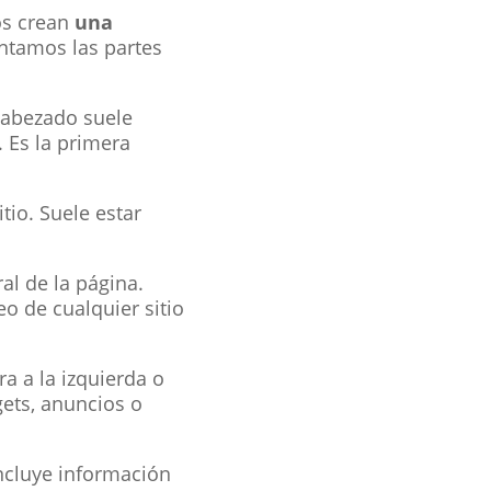
os crean
una
entamos las partes
ncabezado suele
 Es la primera
itio. Suele estar
al de la página.
eo de cualquier sitio
a a la izquierda o
gets, anuncios o
incluye información