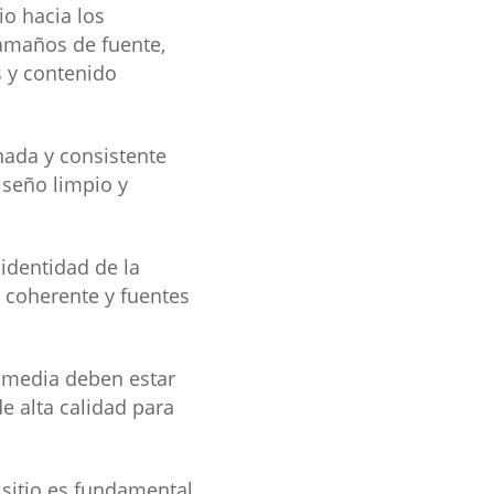
io hacia los
amaños de fuente,
s y contenido
nada y consistente
iseño limpio y
 identidad de la
s coherente y fuentes
imedia deben estar
e alta calidad para
 sitio es fundamental