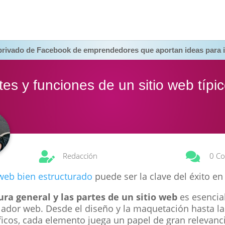
 privado de Facebook de emprendedores que aportan ideas para i
tes y funciones de un sitio web típi


Redacción
0 Co
 web bien estructurado
puede ser la clave del éxito en
ura general y las partes de un sitio web
es esencia
lador web. Desde el diseño y la maquetación hasta la
cos, cada elemento juega un papel de gran relevanci