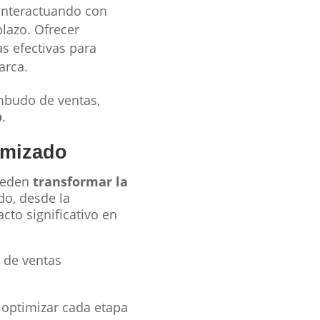
 interactuando con
plazo. Ofrecer
as efectivas para
arca.
embudo de ventas,
o
.
imizado
ueden
transformar la
do, desde la
cto significativo en
 de ventas
y optimizar cada etapa