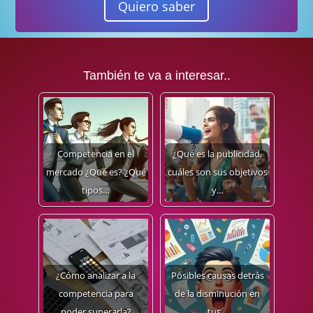
Quiero saber
También te va a interesar..
Competencia en el
¿Qué es la publicidad,
mercado ¿Qué es? ¿Qué
cuáles son sus objetivos
tipos…
y…
¿Cómo analizar a la
Posibles causas detrás
competencia para
de la disminución en
poder superarla?
tus…