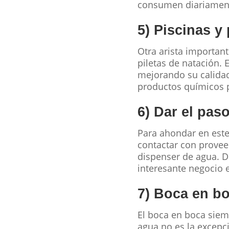
consumen diariamente
5) Piscinas y 
Otra arista important
piletas de natación. 
mejorando su calidad
productos químicos p
6) Dar el pas
Para ahondar en este
contactar con proveed
dispenser de agua. D
interesante negocio e
7) Boca en b
El boca en boca siem
agua no es la excepc