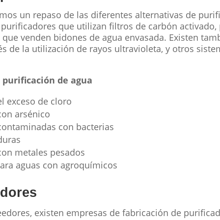
os un repaso de las diferentes alternativas de purif
 purificadores que utilizan filtros de carbón activado,
s que venden bidones de agua envasada. Existen tamb
s de la utilización de rayos ultravioleta, y otros sist
a purificación de agua
 el exceso de cloro
con arsénico
 contaminadas con bacterias
duras
 con metales pesados
 para aguas con agroquímicos
edores
eedores, existen empresas de fabricación de purifica