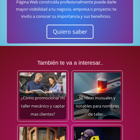
Página Web construída profesionalmente puede darle
mayor visibilidad a tu negocio, empresa o proyecto; te
invito a conocer su importancia y sus beneficios.
Quiero saber
También te va a interesar..
¿Cómo promocionar mi
50 Ideas inusuales y
taller mecánico y captar
notables para nombres
mas clientes?
de taller…