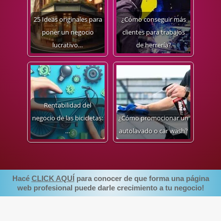
25 Ideas originales para
¿Cómo conseguir más
poner un negocio
clientes para trabajos
lucrativo…
de herrería?
Rentabilidad del
negocio de las bicicletas:
¿Cómo promocionar un
…
autolavado o car wash?
Hacé
CLICK AQUÍ
para conocer de que forma una página
web profesional puede darle crecimiento a tu negocio!