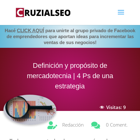
Hacé
CLICK AQUÍ
para unirte al grupo privado de Facebook
de emprendedores que aportan ideas para incrementar las
ventas de sus negocios!
Definición y propósito de
mercadotecnia | 4 Ps de una
estrategia
Visitas:
9


Redacción
0 Coment.