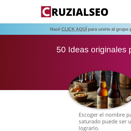
Hacé
CLICK AQUÍ
para unirte al grupo
50 Ideas originales
Escoger el nombre p
saturado puede ser u
lograrlo.