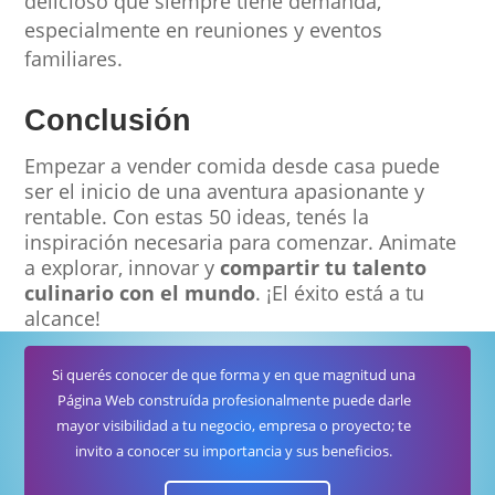
delicioso que siempre tiene demanda,
especialmente en reuniones y eventos
familiares.
Conclusión
Empezar a vender comida desde casa puede
ser el inicio de una aventura apasionante y
rentable. Con estas 50 ideas, tenés la
inspiración necesaria para comenzar. Animate
a explorar, innovar y
compartir tu talento
culinario con el mundo
. ¡El éxito está a tu
alcance!
Si querés conocer de que forma y en que magnitud una
Página Web construída profesionalmente puede darle
mayor visibilidad a tu negocio, empresa o proyecto; te
invito a conocer su importancia y sus beneficios.