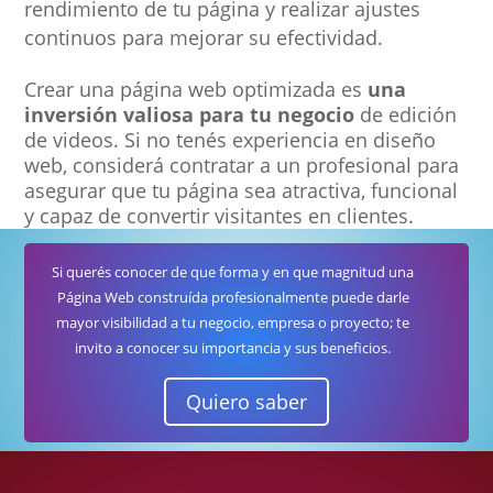
rendimiento de tu página y realizar ajustes
continuos para mejorar su efectividad.
Crear una página web optimizada es
una
inversión valiosa para tu negocio
de edición
de videos. Si no tenés experiencia en diseño
web, considerá contratar a un profesional para
asegurar que tu página sea atractiva, funcional
y capaz de convertir visitantes en clientes.
Si querés conocer de que forma y en que magnitud una
Página Web construída profesionalmente puede darle
mayor visibilidad a tu negocio, empresa o proyecto; te
invito a conocer su importancia y sus beneficios.
Quiero saber