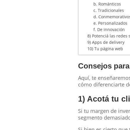
b. Románticos
c. Tradicionales
d. Conmemorativo
e. Personalizados
f. De innovación
8) Potenciá las redes 
9) Apps de delivery
10) Tu página web
Consejos para
Aquí, te enseñaremo
cómo diferenciarte d
1) Acotá tu cli
Si tu margen de inver
segmento demasiado 
Si bien es cierto que