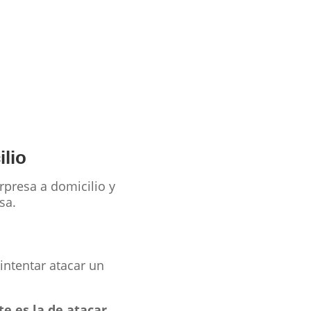
lio
presa a domicilio y
sa.
intentar atacar un
e es la de atacar