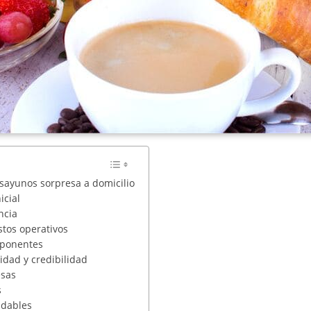
sayunos sorpresa a domicilio
icial
ncia
stos operativos
mponentes
idad y credibilidad
esas
s
udables